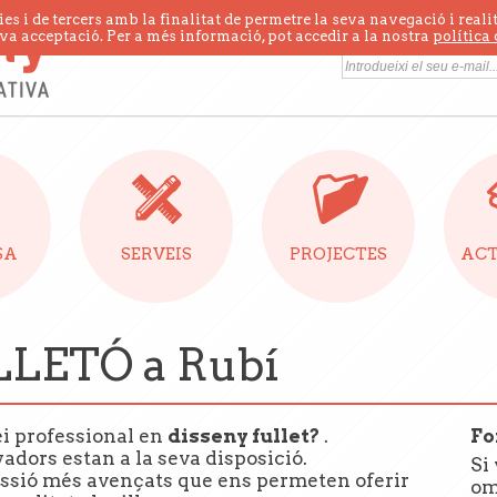
s i de tercers amb la finalitat de permetre la seva navegació i realit
va acceptació. Per a més informació, pot accedir a la nostra
política
Suscrigui's a la no
SA
SERVEIS
PROJECTES
ACT
LETÓ a Rubí
vei professional en
disseny fullet?
.
Fo
adors estan a la seva disposició.
Si
ssió més avençats que ens permeten oferir
om