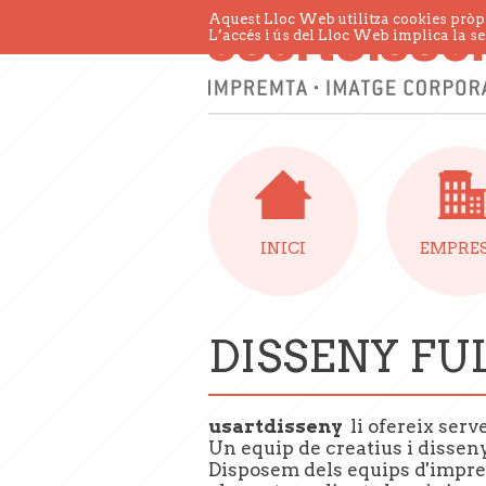
Aquest Lloc Web utilitza cookies pròpie
L’accés i ús del Lloc Web implica la se
INICI
EMPRE
DISSENY FUL
usartdisseny
li ofereix ser
Un equip de creatius i disseny
Disposem dels equips d'impre