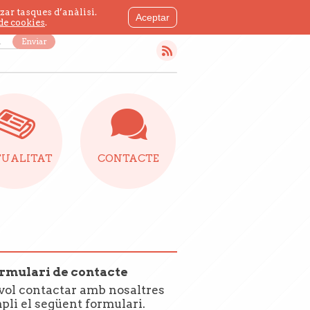
zar tasques d’anàlisi.
CAT.
ESP.
 de cookies
.
stra newsletter!
Enviar
UALITAT
CONTACTE
rmulari de contacte
 vol contactar amb nosaltres
pli el següent formulari.