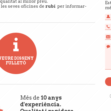
qualitat al millor preu.
Es
 les seves oficines de
rubí
per informar-
mé
VEURE DISSENY
FULLETÓ
Més de
10 anys
d'experiència.
Qualitat i rapidesa.