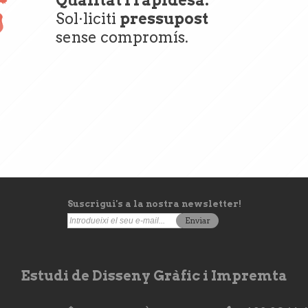
Sol·liciti
pressupost
sense compromís.
Suscrigui's a la nostra newsletter!
Enviar
Estudi de Disseny Gràfic i Impremta