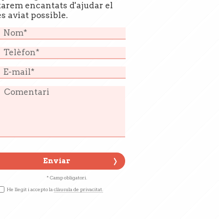
tarem encantats d'ajudar el
s aviat possible.
Enviar
* Camp obligatori.
He llegit i accepto la
clàusula de privacitat.