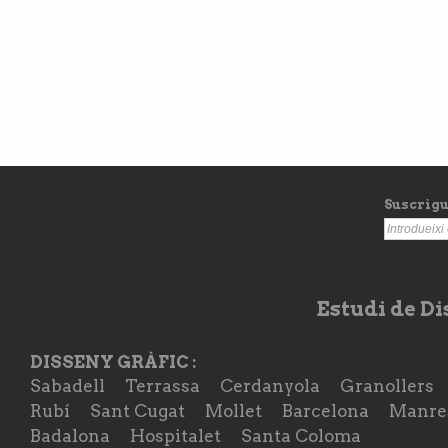
Suscrigu
Estudi de D
DISSENY GRÀFIC :
Sabadell
Terrassa
Cerdanyola
Granollers
Rubí
Sant Cugat
Mollet
Barcelona
Manre
Badalona
Hospitalet
Santa Coloma