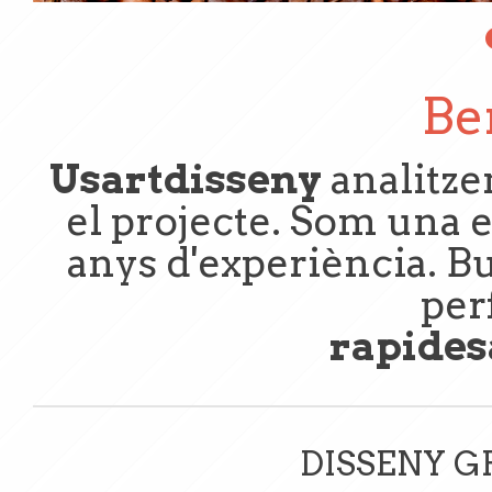
Be
Usartdisseny
analitzem
el projecte. Som una
anys d'experiència. B
per
rapides
DISSENY G