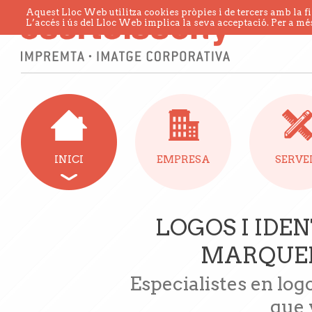
Aquest Lloc Web utilitza cookies pròpies i de tercers amb la fi
L’accés i ús del Lloc Web implica la seva acceptació. Per a més
INICI
EMPRESA
SERVE
LOGOS I IDE
MARQUEN
Especialistes en log
que 