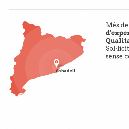
Més d
d'expe
Qualita
Sol·lici
sense 