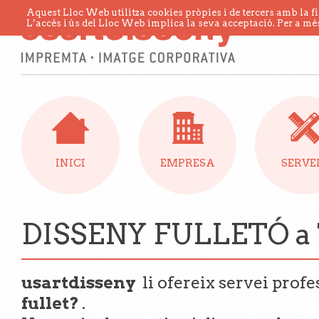
Aquest Lloc Web utilitza cookies pròpies i de tercers amb la fi
L’accés i ús del Lloc Web implica la seva acceptació. Per a més
INICI
EMPRESA
SERVE
DISSENY FULLETÓ a 
usartdisseny
li ofereix servei prof
fullet?
.