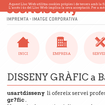
Aquest Lloc Web utilitza cookies pròpies i de tercers amb la fi
L’accés i ús del Lloc Web implica la seva acceptació. Per a més
INICI
EMPRESA
SERVE
DISSENY GRÀFIC a B
usartdisseny
li ofereix servei prof
gr?fic
.