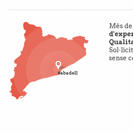
Més d
d'expe
Qualita
Sol·lici
sense 