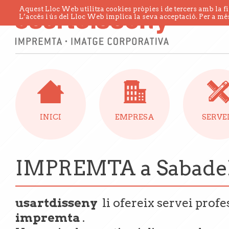
Aquest Lloc Web utilitza cookies pròpies i de tercers amb la fi
L’accés i ús del Lloc Web implica la seva acceptació. Per a més
INICI
EMPRESA
SERVE
IMPREMTA a Sabade
usartdisseny
li ofereix servei prof
impremta
.