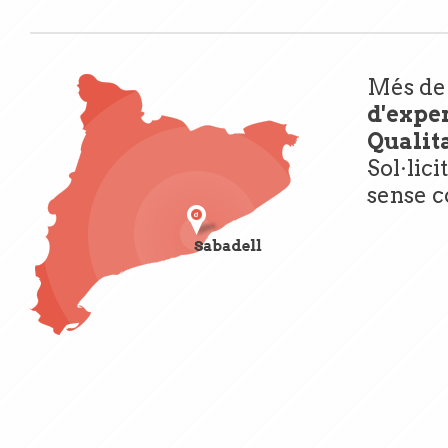
Més d
d'expe
Qualita
Sol·lici
sense 