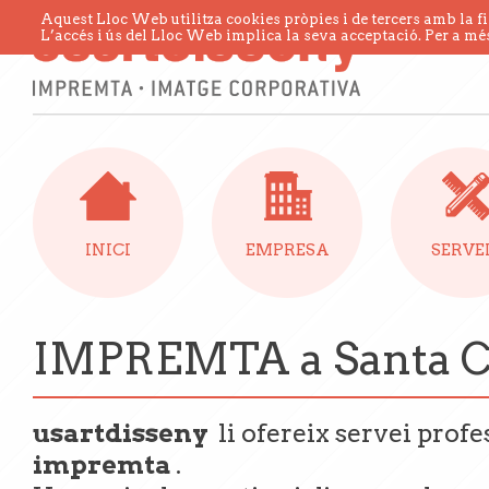
Aquest Lloc Web utilitza cookies pròpies i de tercers amb la fi
L’accés i ús del Lloc Web implica la seva acceptació. Per a més
INICI
EMPRESA
SERVE
IMPREMTA a Santa 
usartdisseny
li ofereix servei prof
impremta
.