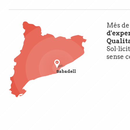
Més d
d'expe
Qualita
Sol·lici
sense 