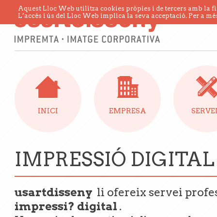
Aquest Lloc Web utilitza cookies pròpies i de tercers amb la fi
L’accés i ús del Lloc Web implica la seva acceptació. Per a més
INICI
EMPRESA
SERVE
IMPRESSIÓ DIGITAL 
usartdisseny
li ofereix servei prof
impressi? digital
.