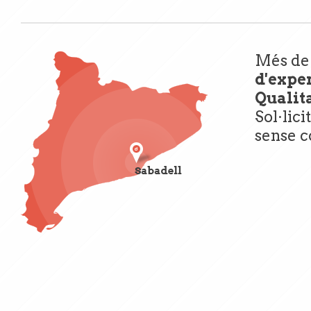
Més d
d'expe
Qualita
Sol·lici
sense 